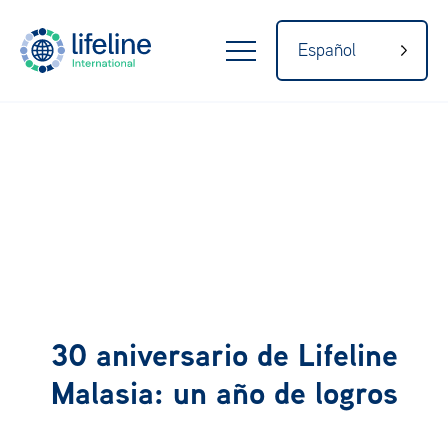
Español
LifeLine
Internacio
nal
Inicio
Acerca de
30 aniversario de Lifeline
Malasia: un año de logros
Nuestra red