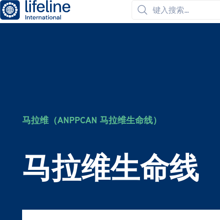
生
搜
命
索
线
国
际
组
织
马拉维（ANPPCAN 马拉维生命线）
马拉维生命线