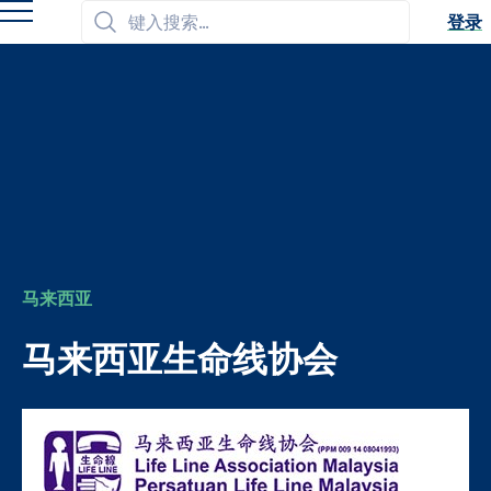
搜
登录
生
索
命
线
国
际
组
织
马来西亚
马来西亚生命线协会